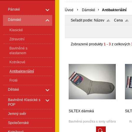
Pánské
Úvod
Dámské
Antibakteriální
Dámské
Seřadit podle:
Název
Cena
Klasické
Zdravotní
Zobrazené produkty
1 - 3
z celkových
Bavlněné s
elastanem
Kotníkové
Antibakteriální
Froté
Dětské
Bavlněné Klasické s
POP
SILTEX dámská
SIL
Jemný svěr
Bavlněná ponožka s ionty stříbra
K
Společenské