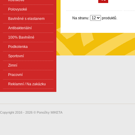
Kotníkové
Polovysoké
Na stranu:
produktů.
Bavlněné s elastanem
Antibakteriální
100% Bavlněné
Podkolenka
Sportovní
Zimní
Pracovní
Reklamní / Na zakázku
Copyright 2016 - 2026 © Ponožky MIKETA